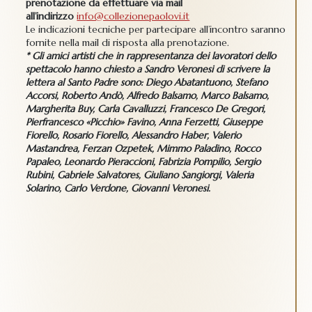
prenotazione da effettuare via mail
all’indirizzo
info@collezionepaolovi.it
Le indicazioni tecniche per partecipare all’incontro saranno
fornite nella mail di risposta alla prenotazione.
* Gli amici artisti che in rappresentanza dei lavoratori dello
spettacolo hanno chiesto a Sandro Veronesi di scrivere la
lettera al Santo Padre sono: Diego Abatantuono, Stefano
Accorsi, Roberto Andò, Alfredo Balsamo, Marco Balsamo,
Margherita Buy, Carla Cavalluzzi, Francesco De Gregori,
Pierfrancesco «Picchio» Favino, Anna Ferzetti, Giuseppe
Fiorello, Rosario Fiorello, Alessandro Haber, Valerio
Mastandrea, Ferzan Ozpetek, Mimmo Paladino, Rocco
Papaleo, Leonardo Pieraccioni, Fabrizia Pompilio, Sergio
Rubini, Gabriele Salvatores, Giuliano Sangiorgi, Valeria
Solarino, Carlo Verdone, Giovanni Veronesi.