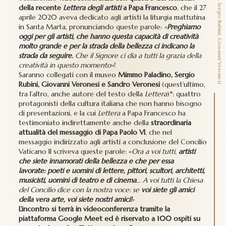
della recente
Lettera degli artisti
a Papa Francesco
, che il 27
aprile 2020 aveva dedicato agli artisti la liturgia mattutina
in Santa Marta, pronunciando queste parole:
«
Preghiamo
oggi per gli artisti, che hanno questa capacità di creatività
molto grande e per la strada della bellezza ci indicano la
strada da seguire.
Che il Signore ci dia a tutti la grazia della
creatività in questo momento»
!
Saranno collegati con il museo
Mimmo Paladino, Sergio
Rubini, Giovanni Veronesi e Sandro Veronesi
(quest’ultimo,
tra l’altro, anche autore del testo della
Lettera
)*: quattro
protagonisti della cultura italiana che non hanno bisogno
di presentazioni, e la cui
Lettera
a Papa Francesco ha
testimoniato indirettamente anche della
straordinaria
attualità del messaggio di Papa Paolo VI
, che nel
messaggio indirizzato agli artisti a conclusione del Concilio
Vaticano II scriveva queste parole: «
Ora a voi tutti,
artisti
che siete innamorati della bellezza e che per essa
lavorate: poeti e uomini di lettere, pittori, scultori, architetti,
musicisti, uomini di teatro e di cinema
… A voi tutti la Chiesa
del Concilio dice con la nostra voce: se
voi siete gli amici
della vera arte, voi siete nostri amici!
»
L’incontro si terrà in videoconferenza tramite la
piattaforma Google Meet ed è riservato a 100 ospiti su