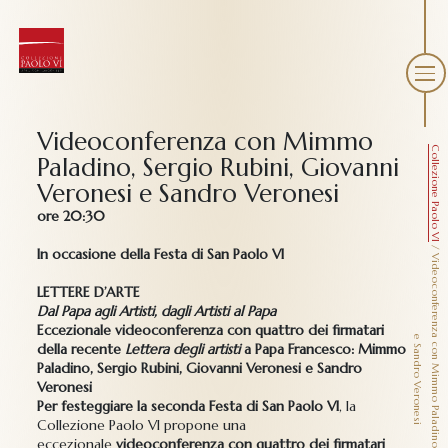
Videoconferenza con Mimmo
Collezione Paolo VI
Paladino, Sergio Rubini, Giovanni
Veronesi e Sandro Veronesi
ore 20:30
/
In occasione della Festa di San Paolo VI
V
i
d
e
o
c
o
n
f
e
r
e
n
z
c
o
n
M
i
m
m
o
P
a
l
a
d
i
n
o
,
S
e
r
g
i
o
R
u
b
i
n
i
,
G
i
o
v
a
n
n
i
V
e
r
o
n
e
s
i
S
a
n
d
r
o
V
e
r
o
n
e
s
LETTERE D’ARTE
Dal Papa agli Artisti, dagli Artisti al Papa
Eccezionale videoconferenza con quattro dei firmatari
a
e
i
della recente
Lettera degli artisti
a Papa Francesco: Mimmo
Paladino, Sergio Rubini, Giovanni Veronesi e Sandro
Veronesi
Per festeggiare la seconda Festa di San Paolo VI
, la
Collezione Paolo VI propone una
eccezionale
videoconferenza con quattro dei firmatari