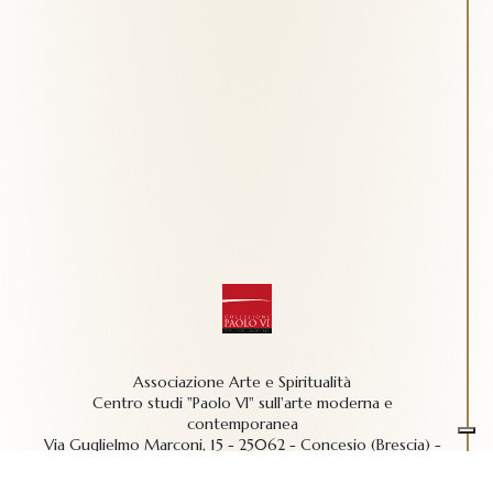
Associazione Arte e Spiritualità
Centro studi "Paolo VI" sull'arte moderna e
contemporanea
Via Guglielmo Marconi, 15 - 25062 - Concesio (Brescia) -
Tel.
0302180817
-
info@collezionepaolovi.it - CF e P.IVA
03017860176