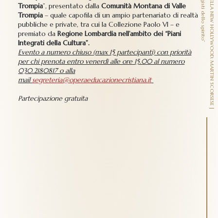
U
N
C
A
T
T
O
L
I
C
O
N
E
L
L
A
N
E
W
H
O
L
L
Y
W
O
O
D
:
M
A
R
T
I
N
S
C
O
R
S
E
S
E
|
e
z
i
o
n
e
-
c
i
n
e
f
o
r
u
m
p
e
r
i
l
c
i
c
l
o
“
I
r
e
g
i
s
t
i
d
e
l
l
o
s
p
i
r
i
t
o
Trompia
”, presentato dalla
Comunità Montana di Valle
Trompia
– quale capofila di un ampio partenariato di realtà
pubbliche e private, tra cui la Collezione Paolo VI – e
premiato da
Regione Lombardia nell’ambito dei “Piani
Integrati della Cultura”.
Evento a numero chiuso (max 15 partecipanti) con priorità
per chi prenota entro venerdì alle ore 15.00 al numero
030.2180817 o alla
mail
segreteria@operaeducazionecristiana.it
Partecipazione gratuita