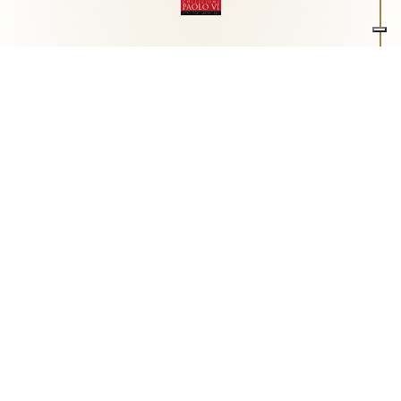
Associazione Arte e Spiritualità
Centro studi "Paolo VI" sull'arte moderna e
contemporanea
Via Guglielmo Marconi, 15 - 25062 - Concesio (Brescia) -
Tel.
0302180817
-
info@collezionepaolovi.it - CF e P.IVA
03017860176
Sito internet realizzato con il contributo di Fondazione ASM
Privacy policy
-
Cookie policy
-
Cookie Preference
-
Realizzazione sito:
bizOnweb
2026
Italiano