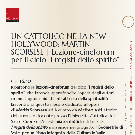
UN CATTOLICO NELLA NEW
HOLLYWOOD: MARTIN
Collezione Paolo VI
SCORSESE | Lezione-cineforum
per il ciclo “I registi dello spirito”
/
Registi dello spirito
Ore
16.30
L
”
Ripartono le
lezioni-cineforum
del ciclo
“I registi dello
spirito”
, che intende approfondire l’opera degli autori
cinematografici più attenti al tema della spiritualità.
L’incontro di questo mese è dedicato all’opera
/
di
Martin
Scorsese
ed è curato da
Matteo Asti
, storico
del cinema e docente presso l’Università Cattolica del
Sacro Cuore e l’Accademia SantaGiulia di Brescia.
I registi dello spirito
si inserisce nel progetto “
Geometrie di
Valle: per un Piano Integrato della Cultura in Valle