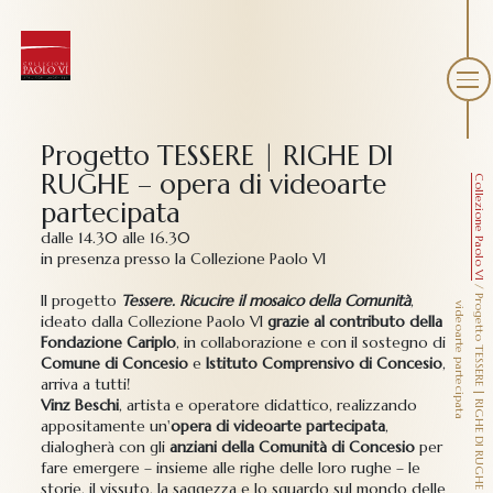
Progetto TESSERE | RIGHE DI
RUGHE – opera di videoarte
Collezione Paolo VI
partecipata
dalle 14.30 alle 16.30
in presenza presso la Collezione Paolo VI
/
Il progetto
Tessere. Ricucire il mosaico della Comunità
,
P
r
g
e
t
t
o
T
E
S
S
E
R
E
|
R
I
G
H
E
D
I
R
U
G
H
E
–
o
p
e
r
a
d
i
i
d
e
o
a
r
t
e
p
a
r
t
e
c
i
p
a
t
o
v
a
ideato dalla Collezione Paolo VI
grazie al contributo della
Fondazione Cariplo
, in collaborazione e con il sostegno di
Comune di Concesio
e
Istituto Comprensivo di Concesio
,
arriva a tutti!
Vinz Beschi
, artista e operatore didattico, realizzando
appositamente un'
opera di videoarte partecipata
,
dialogherà con gli
anziani della Comunità di Concesio
per
fare emergere – insieme alle righe delle loro rughe – le
storie, il vissuto, la saggezza e lo sguardo sul mondo delle