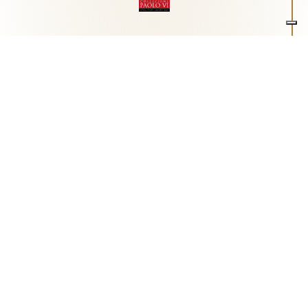
Associazione Arte e Spiritualità
Centro studi "Paolo VI" sull'arte moderna e
contemporanea
Via Guglielmo Marconi, 15 - 25062 - Concesio (Brescia) -
Tel.
0302180817
-
info@collezionepaolovi.it - CF e P.IVA
03017860176
Sito internet realizzato con il contributo di Fondazione ASM
Privacy policy
-
Cookie policy
-
Cookie Preference
-
Realizzazione sito:
bizOnweb
2026
Italiano