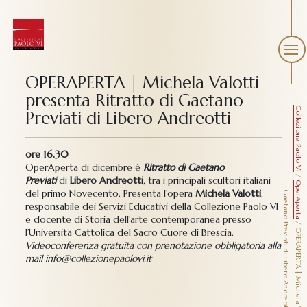
OPERAPERTA | Michela Valotti
presenta Ritratto di Gaetano
Collezione Paolo VI
Previati di Libero Andreotti
ore 16.30
OperAperta di dicembre è
Ritratto di Gaetano
/
Previati
di
Libero Andreotti
, tra i principali scultori italiani
OperAperta
del primo Novecento. Presenta l’opera
Michela Valotti
,
G
i
responsabile dei Servizi Educativi della Collezione Paolo VI
e docente di Storia dell’arte contemporanea presso
/
l’Università Cattolica del Sacro Cuore di Brescia.
Videoconferenza gratuita con prenotazione obbligatoria alla
mail info@collezionepaolovi.it