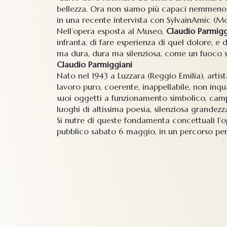
bellezza. Ora non siamo più capaci nemmeno 
in una recente intervista con SylvainAmic (Mo
Nell’opera esposta al Museo,
Claudio Parmigg
infranta, di fare esperienza di quel dolore, e
ma dura, dura ma silenziosa, come un fuoco sot
Claudio Parmiggiani
Nato nel 1943 a Luzzara (Reggio Emilia), artis
lavoro puro, coerente, inappellabile, non inqua
suoi oggetti a funzionamento simbolico, campane
luoghi di altissima poesia, silenziosa grandez
Si nutre di queste fondamenta concettuali l’op
pubblico sabato 6 maggio, in un percorso per