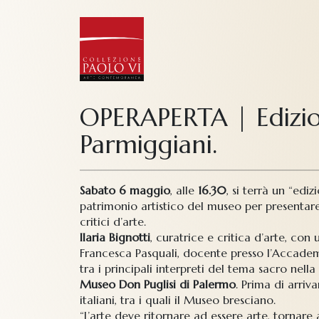
OPERAPERTA | Edizion
Parmiggiani.
Sabato 6 maggio
, alle
16.30
, si terrà un “edi
patrimonio artistico del museo per presentare 
critici d’arte.
Ilaria Bignotti
, curatrice e critica d’arte, con
Francesca Pasquali, docente presso l’Accademi
tra i principali interpreti del tema sacro nel
Museo Don Puglisi di Palermo
. Prima di arriv
italiani, tra i quali il Museo bresciano.
“L’arte deve ritornare ad essere arte, tornare 