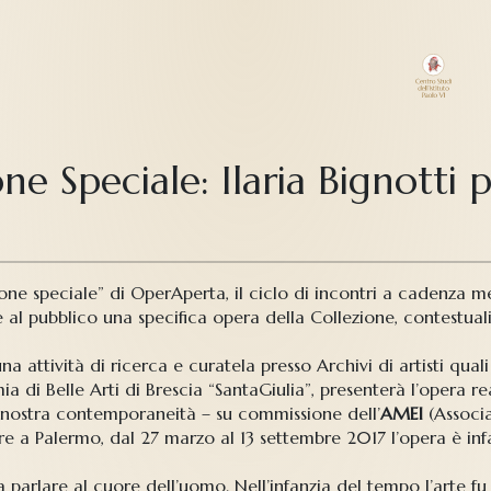
e Speciale: Ilaria Bignotti 
zione speciale” di OperAperta, il ciclo di incontri a cadenza m
al pubblico una specifica opera della Collezione, contestualiz
 una attività di ricerca e curatela presso Archivi di artisti qu
a di Belle Arti di Brescia “SantaGiulia”, presenterà l’opera r
la nostra contemporaneità – su commissione dell’
AMEI
(Associa
are a Palermo, dal 27 marzo al 13 settembre 2017 l’opera è infa
a parlare al cuore dell’uomo. Nell’infanzia del tempo l’arte fu