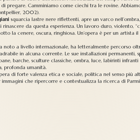
di pregare. Camminiamo come ciechi tra le rovine. Abbiamo b
ntpellier, 2002).
iani
squarcia lastre nere riflettenti, apre un varco nell’ombra,
 di rinascere da questa esperienza. Un lavoro duro, violento,
to la cenere, oscura, ringhiosa. Un’opera è per un artista il
ta noto a livello internazionale, ha letteralmente percorso olt
drabile in alcuna corrente. Le sue installazioni permanenti, sp
, barche, sculture classiche, ombra, luce, labirinti infranti e
za, profonda umanità.
era di forte valenza etica e sociale, politica nel senso più al
 immagini che ripercorre e contestualizza la ricerca di Parm