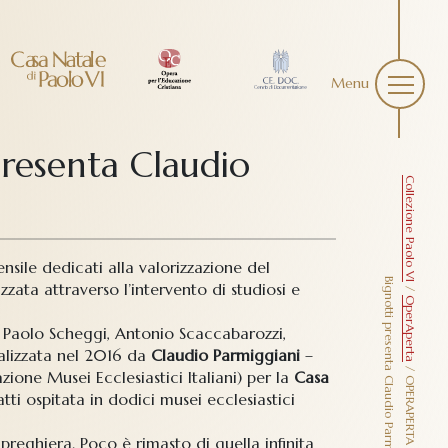
Menu
presenta Claudio
Collezione Paolo VI
ensile dedicati alla valorizzazione del
B
.
zata attraverso l’intervento di studiosi e
/
OperAperta
ali Paolo Scheggi, Antonio Scaccabarozzi,
ealizzata nel 2016 da
Claudio Parmiggiani
–
/
zione Musei Ecclesiastici Italiani) per la
Casa
tti ospitata in dodici musei ecclesiastici
 preghiera. Poco è rimasto di quella infinita