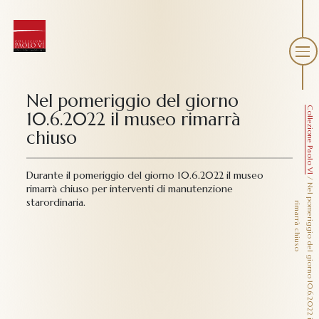
Nel pomeriggio del giorno
Collezione Paolo VI
10.6.2022 il museo rimarrà
chiuso
Durante il pomeriggio del giorno 10.6.2022 il museo
/
N
e
l
p
m
e
r
i
g
g
i
o
d
e
l
g
i
o
r
n
o
1
0
.6
.2
0
2
2
i
l
m
u
s
e
o
i
m
a
r
r
à
c
h
i
u
s
rimarrà chiuso per interventi di manutenzione
starordinaria.
o
r
o