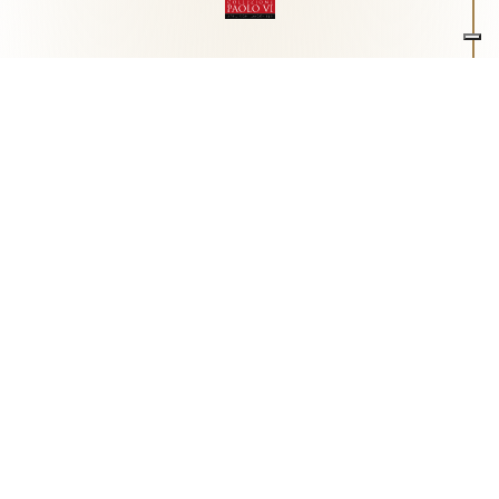
Associazione Arte e Spiritualità
Centro studi "Paolo VI" sull'arte moderna e
contemporanea
Via Guglielmo Marconi, 15 - 25062 - Concesio (Brescia) -
Tel.
0302180817
-
info@collezionepaolovi.it - CF e P.IVA
03017860176
Sito internet realizzato con il contributo di Fondazione ASM
Privacy policy
-
Cookie policy
-
Cookie Preference
-
Realizzazione sito:
bizOnweb
2026
Italiano