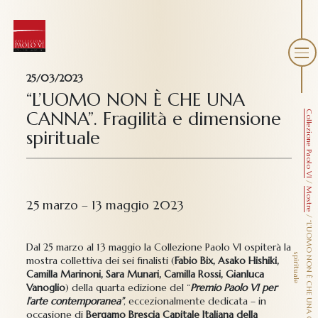
25/03/2023
“L’UOMO NON È CHE UNA
CANNA”. Fragilità e dimensione
Collezione Paolo VI
spirituale
/
Mostre
25 marzo – 13 maggio 2023
/
Dal 25 marzo al 13 maggio la Collezione Paolo VI ospiterà la
s
e
mostra collettiva dei sei finalisti (
Fabio Bix, Asako Hishiki,
Camilla Marinoni, Sara Munari, Camilla Rossi, Gianluca
Vanoglio
) della quarta edizione del “
Premio Paolo VI per
l’arte contemporanea”
, eccezionalmente dedicata – in
occasione di
Bergamo Brescia Capitale Italiana della