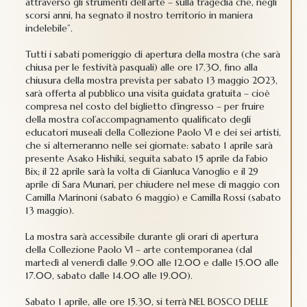
attraverso gli strumenti dell’arte – sulla tragedia che, negli
scorsi anni, ha segnato il nostro territorio in maniera
indelebile”.
Tutti i sabati pomeriggio di apertura della mostra (che sarà
chiusa per le festività pasquali) alle ore 17.30, fino alla
chiusura della mostra prevista per sabato 13 maggio 2023,
sarà offerta al pubblico una visita guidata gratuita – cioè
compresa nel costo del biglietto d’ingresso – per fruire
della mostra col’accompagnamento qualificato degli
educatori museali della Collezione Paolo VI e dei sei artisti,
che si alterneranno nelle sei giornate: sabato 1 aprile sarà
presente Asako Hishiki, seguita sabato 15 aprile da Fabio
Bix; il 22 aprile sarà la volta di Gianluca Vanoglio e il 29
aprile di Sara Munari, per chiudere nel mese di maggio con
Camilla Marinoni (sabato 6 maggio) e Camilla Rossi (sabato
13 maggio).
La mostra sarà accessibile durante gli orari di apertura
della Collezione Paolo VI – arte contemporanea (dal
martedì al venerdì dalle 9.00 alle 12.00 e dalle 15.00 alle
17.00, sabato dalle 14.00 alle 19.00).
Sabato 1 aprile, alle ore 15.30, si terrà NEL BOSCO DELLE