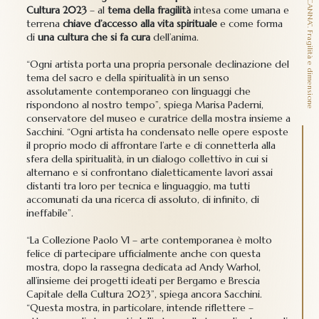
“
L
’U
O
M
O
N
O
N
È
C
H
E
U
N
A
C
A
N
N
A
”
.
F
r
a
g
i
l
i
t
à
e
d
i
m
e
n
s
i
o
n
e
p
i
r
i
t
u
a
l
Cultura 2023
– al
tema della fragilità
intesa come umana e
terrena
chiave d’accesso alla vita spirituale
e come forma
di
una cultura che si fa cura
dell’anima.
“Ogni artista porta una propria personale declinazione del
tema del sacro e della spiritualità in un senso
assolutamente contemporaneo con linguaggi che
rispondono al nostro tempo”, spiega Marisa Paderni,
conservatore del museo e curatrice della mostra insieme a
Sacchini. “Ogni artista ha condensato nelle opere esposte
il proprio modo di affrontare l’arte e di connetterla alla
sfera della spiritualità, in un dialogo collettivo in cui si
alternano e si confrontano dialetticamente lavori assai
distanti tra loro per tecnica e linguaggio, ma tutti
accomunati da una ricerca di assoluto, di infinito, di
ineffabile”.
“La Collezione Paolo VI – arte contemporanea è molto
felice di partecipare ufficialmente anche con questa
mostra, dopo la rassegna dedicata ad Andy Warhol,
all’insieme dei progetti ideati per Bergamo e Brescia
Capitale della Cultura 2023”, spiega ancora Sacchini.
“Questa mostra, in particolare, intende riflettere –