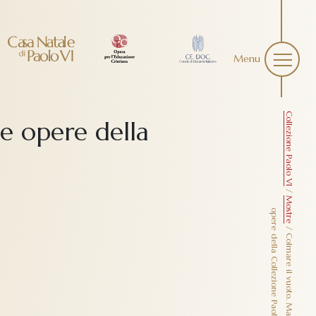
Menu
Collezione Paolo VI
e opere della
/
Mostre
o
”
/