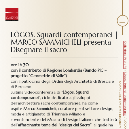
LÒGOS. Sguardi contemporanei |
MARCO SAMMICHELI presenta
Collezione Paolo VI
Disegnare il sacro
ore 16.30
con il contributo di Regione Lombardia (Bando PIC –
/
Lògos. Sguardi contemporanei
progetto “Geometrie di Valle”)
con il patrocinio degli Ordini degli Architetti di Brescia e
S
o
di Bergamo
L’ultima videoconferenza di “
Lògos. Sguardi
contemporanei
“, ciclo dedicato agli sviluppi
dell’architettura sacra contemporanea, ha come
ospite
Marco Sammicheli
, curatore per il settore design,
moda e artigianato di Triennale Milano e
/
sovrintendente del Museo di Design Italiano, che tratterà
dell’
affascinante tema del “design del Sacro”
, al quale ha