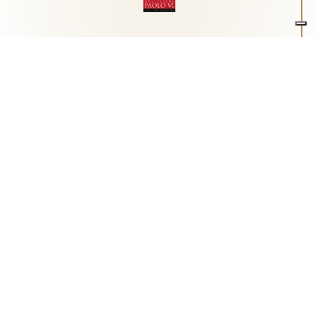
Associazione Arte e Spiritualità
Centro studi "Paolo VI" sull'arte moderna e
contemporanea
Via Guglielmo Marconi, 15 - 25062 - Concesio (Brescia) -
Tel.
0302180817
-
info@collezionepaolovi.it - CF e P.IVA
03017860176
Sito internet realizzato con il contributo di Fondazione ASM
Privacy policy
-
Cookie policy
-
Cookie Preference
-
Realizzazione sito:
bizOnweb
2026
Italiano