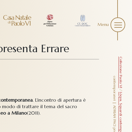
Menu
resenta Errare
Collezione Paolo VI
c
e
/
Lògos. Sguardi contemporanei
 contemporanea
. L’incontro di apertura è
o modo di trattare il tema del sacro
meo a Milano
(2011).