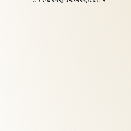
alla mail
info@collezionepaolovi.it