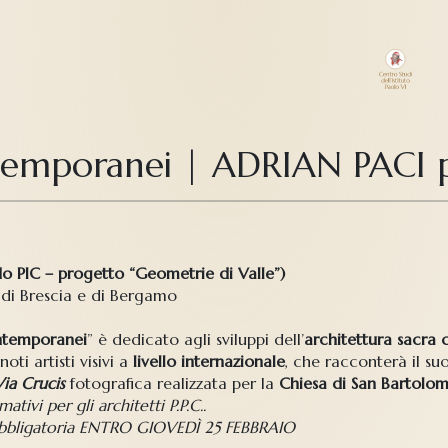
emporanei | ADRIAN PACI p
o PIC – progetto “Geometrie di Valle”)
i di Brescia e di Bergamo
ntemporanei
” è dedicato agli sviluppi dell’
architettura sacra
oti artisti visivi a
livello internazionale
, che racconterà il su
Via Crucis
fotografica realizzata per la
Chiesa di San Bartolo
tivi per gli architetti P.P.C..
obbligatoria ENTRO GIOVEDÌ 25 FEBBRAIO