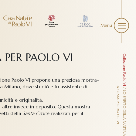
Menu
 PER PAOLO VI
Collezione Paolo VI
lezione Paolo VI propone una preziosa mostra-
 Milano, dove studiò e fu assistente di
A
I
/
L
O
S
P
I
R
I
T
O
D
E
L
L
A
M
A
T
E
R
I
A
–
K
E
N
G
I
R
O
Z
U
M
A
P
E
R
P
A
O
L
O
V
icità e originalità.
 altre invece in deposito. Questa mostra
zetti della
Santa Croce
realizzati per il