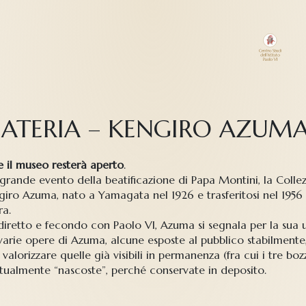
MATERIA – KENGIRO AZUMA
 il museo resterà aperto
.
l grande evento della beatificazione di Papa Montini, la Col
iro Azuma, nato a Yamagata nel 1926 e trasferitosi nel 1956 a
ra.
diretto e fecondo con Paolo VI, Azuma si segnala per la sua un
arie opere di Azuma, alcune esposte al pubblico stabilmente,
alorizzare quelle già visibili in permanenza (fra cui i tre boz
bitualmente “nascoste”, perché conservate in deposito.