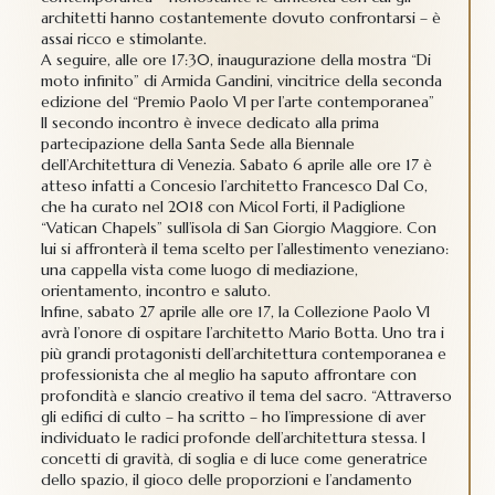
architetti hanno costantemente dovuto confrontarsi – è
assai ricco e stimolante.
A seguire, alle ore 17:30, inaugurazione della mostra “Di
moto infinito”
di Armida Gandini, vincitrice della seconda
edizione del “Premio Paolo VI per l’arte contemporanea”
Il secondo incontro è invece dedicato alla prima
partecipazione della Santa Sede alla Biennale
dell’Architettura di Venezia. Sabato 6 aprile alle ore 17 è
atteso infatti a Concesio l’architetto Francesco Dal Co,
che ha curato nel 2018 con Micol Forti, il Padiglione
“Vatican Chapels” sull’isola di San Giorgio Maggiore. Con
lui si affronterà il tema scelto per l’allestimento veneziano:
una cappella vista come luogo di mediazione,
orientamento, incontro e saluto.
Infine, sabato 27 aprile alle ore 17, la Collezione Paolo VI
avrà l’onore di ospitare l’architetto Mario Botta. Uno tra i
più grandi protagonisti dell’architettura contemporanea e
professionista che al meglio ha saputo affrontare con
profondità e slancio creativo il tema del sacro. “Attraverso
gli edifici di culto – ha scritto – ho l’impressione di aver
individuato le radici profonde dell’architettura stessa. I
concetti di gravità, di soglia e di luce come generatrice
dello spazio, il gioco delle proporzioni e l’andamento