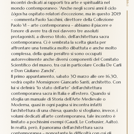
incontri dedicati ai rapporti tra arte e spiritualità nel
mondo contemporaneo
: “Anche negli scorsi anni il ciclo
Lògos
ha ospitato relatori d’eccezione, ma in questo 2019
– commenta Paolo Sacchini, direttore della Collezione
Paolo VI – arte contemporanea – abbiamo il piacere e
l’onore di avere tra di noi davvero tre assoluti
protagonisti, a diverso titolo, dell’architettura sacra
contemporanea. Ci è sembrata la scelta giusta per
affrontare una tematica molto dibattuta e anche molto
complessa, della quale peraltro si sono occupati
autorevolmente anche diversi componenti del Comitato
Scientifico del museo, tra cui in particolare Cecilia De Carli
e Don Giuliano Zanchi”.
Il primo appuntamento, sabato 30 marzo alle ore 16,30,
vedrà ospite Monsignore Giancarlo Santi
, architetto. Con
lui si definirà “lo stato dell’arte” dell’architettura
contemporanea sacra in Italia e all’estero. Quando si
sfoglia un manuale di Storia dell’Arte Medievale o
Moderna, quasi in ogni pagina si incontra infatti
l’architettura di una chiesa; quando si sfogliano, invece, i
volumi dedicati all’arte contemporanea, tale incontro è
limitato a pochissimi esempi (Gaudí, Le Corbusier, Aalto).
In realtà, però, il panorama dell’architettura sacra
contemporanea – nonostante le difficoltà con cui gli