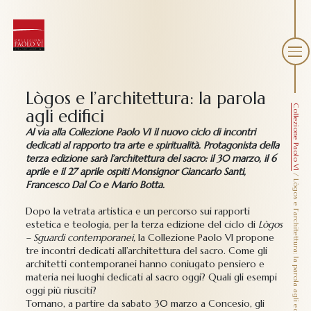
Lògos e l’architettura: la parola
Collezione Paolo VI
agli edifici
Al via alla Collezione Paolo VI il nuovo ciclo di incontri
dedicati al rapporto tra arte e spiritualità. Protagonista della
terza edizione sarà l’architettura del sacro: il 30 marzo, il 6
aprile e il 27 aprile ospiti Monsignor Giancarlo Santi,
/
Lògos e l’architettura: la parola agli edifici
Francesco Dal Co e Mario Botta.
Dopo la vetrata artistica e un percorso sui rapporti
estetica e teologia, per la terza edizione del ciclo di
Lògos
– Sguardi contemporanei,
la Collezione Paolo VI propone
tre incontri dedicati all’architettura del sacro. Come gli
architetti contemporanei hanno coniugato pensiero e
materia nei luoghi dedicati al sacro oggi? Quali gli esempi
oggi più riusciti?
Tornano, a partire da sabato 30 marzo a Concesio, gli