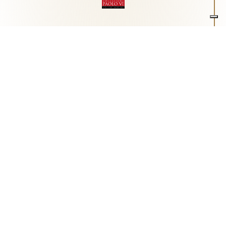
Associazione Arte e Spiritualità
Centro studi "Paolo VI" sull'arte moderna e
contemporanea
Via Guglielmo Marconi, 15 - 25062 - Concesio (Brescia) -
Tel.
0302180817
-
info@collezionepaolovi.it - CF e P.IVA
03017860176
Sito internet realizzato con il contributo di Fondazione ASM
Privacy policy
-
Cookie policy
-
Cookie Preference
-
Realizzazione sito:
bizOnweb
2026
Italiano