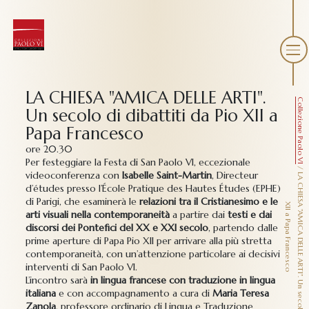
LA CHIESA "AMICA DELLE ARTI".
Collezione Paolo VI
Un secolo di dibattiti da Pio XII a
Papa Francesco
ore 20.30
Per festeggiare la Festa di San Paolo VI, eccezionale
/
videoconferenza con
Isabelle Saint-Martin
, Directeur
L
A
C
H
I
E
S
"A
M
I
C
A
D
E
L
L
E
A
R
T
I
"
.
U
n
s
e
c
o
l
o
d
i
d
i
b
a
t
t
i
t
i
d
a
P
i
o
I
I
a
P
a
p
a
F
r
a
n
c
e
s
c
d’études presso l’École Pratique des Hautes Études (EPHE)
di Parigi, che esaminerà le
relazioni tra il Cristianesimo e le
A
X
o
arti visuali nella contemporaneità
a partire dai
testi e dai
discorsi dei Pontefici del XX e XXI secolo
, partendo dalle
prime aperture di Papa Pio XII per arrivare alla più stretta
contemporaneità, con un’attenzione particolare ai decisivi
interventi di San Paolo VI.
L’incontro sarà
in lingua francese con traduzione in lingua
italiana
e con accompagnamento a cura di
Maria Teresa
Zanola
, professore ordinario di Lingua e Traduzione