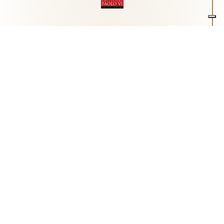
Associazione Arte e Spiritualità
Centro studi "Paolo VI" sull'arte moderna e
contemporanea
Via Guglielmo Marconi, 15 - 25062 - Concesio (Brescia) -
Tel.
0302180817
-
info@collezionepaolovi.it - CF e P.IVA
03017860176
Sito internet realizzato con il contributo di Fondazione ASM
Privacy policy
-
Cookie policy
-
Cookie Preference
-
Realizzazione sito:
bizOnweb
2026
Italiano