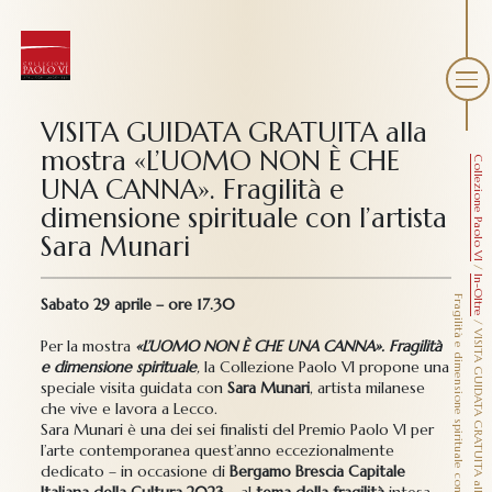
VISITA GUIDATA GRATUITA alla
mostra «L’UOMO NON È CHE
Collezione Paolo VI
UNA CANNA». Fragilità e
dimensione spirituale con l’artista
Sara Munari
/
In-Oltre
F
i
Sabato 29 aprile – ore 17.30
/
Per la mostra
«L’UOMO NON È CHE UNA CANNA».
Fragilità
e dimensione spirituale
,
la Collezione Paolo VI propone una
speciale visita guidata con
Sara Munari
, artista milanese
che vive e lavora a Lecco.
Sara Munari è una dei sei finalisti del Premio Paolo VI per
l’arte contemporanea quest’anno eccezionalmente
dedicato – in occasione di
Bergamo Brescia Capitale