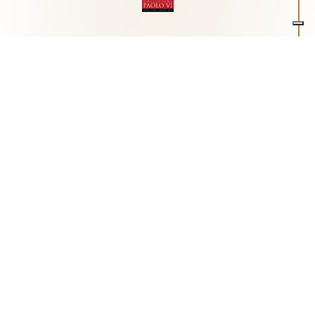
Associazione Arte e Spiritualità
Centro studi "Paolo VI" sull'arte moderna e
contemporanea
Via Guglielmo Marconi, 15 - 25062 - Concesio (Brescia) -
Tel.
0302180817
-
info@collezionepaolovi.it - CF e P.IVA
03017860176
Sito internet realizzato con il contributo di Fondazione ASM
Privacy policy
-
Cookie policy
-
Cookie Preference
-
Realizzazione sito:
bizOnweb
2026
Italiano