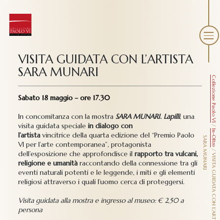
VISITA GUIDATA CON L’ARTISTA
SARA MUNARI
Collezione Paolo VI
Sabato 18 maggio – ore 17.30
In concomitanza con la mostra
SARA MUNARI. Lapilli
, una
visita guidata speciale
in dialogo con
/
In-Oltre
l’artista
vincitrice della quarta edizione del “Premio Paolo
S
I
VI per l’arte contemporanea”, protagonista
/
dell’esposizione che approfondisce il
rapporto tra vulcani,
V
I
S
I
T
A
G
U
I
D
A
T
A
C
O
N
L
’A
R
T
I
S
T
A
A
R
A
M
U
N
A
R
religione e umanità
raccontando della connessione tra gli
eventi naturali potenti e le leggende, i miti e gli elementi
religiosi attraverso i quali l’uomo cerca di proteggersi.
Visita guidata alla mostra e ingresso al museo: € 2,50 a
persona