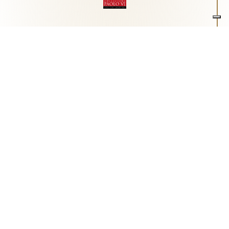
Associazione Arte e Spiritualità
Centro studi "Paolo VI" sull'arte moderna e
contemporanea
Via Guglielmo Marconi, 15 - 25062 - Concesio (Brescia) -
Tel.
0302180817
-
info@collezionepaolovi.it - CF e P.IVA
03017860176
Sito internet realizzato con il contributo di Fondazione ASM
Privacy policy
-
Cookie policy
-
Cookie Preference
-
Realizzazione sito:
bizOnweb
2026
Italiano