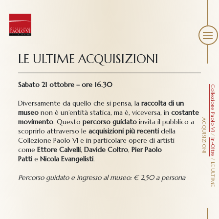
LE ULTIME ACQUISIZIONI
Sabato 21 ottobre – ore 16.30
Collezione Paolo VI
Diversamente da quello che si pensa, la
raccolta di un
museo
non è un’entità statica, ma è, viceversa, in
costante
movimento
. Questo
percorso guidato
invita il pubblico a
A
I
scoprirlo attraverso le
acquisizioni più recenti
della
/
Collezione Paolo VI e in particolare opere di artisti
In-Oltre
come
Ettore Calvelli
,
Davide Coltro
,
Pier Paolo
Patti
e
Nicola Evangelisti
.
/
L
E
U
L
T
I
M
E
C
Q
U
I
S
I
Z
I
O
N
Percorso guidato e ingresso al museo: € 2,50 a persona