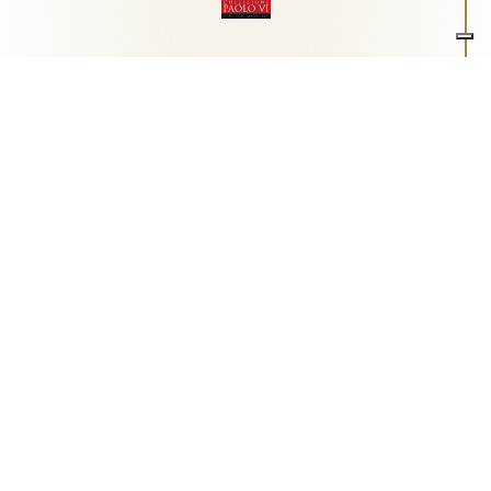
Associazione Arte e Spiritualità
Centro studi "Paolo VI" sull'arte moderna e
contemporanea
Via Guglielmo Marconi, 15 - 25062 - Concesio (Brescia) -
Tel.
0302180817
-
info@collezionepaolovi.it - CF e P.IVA
03017860176
Sito internet realizzato con il contributo di Fondazione ASM
Privacy policy
-
Cookie policy
-
Cookie Preference
-
Realizzazione sito:
bizOnweb
2026
Italiano