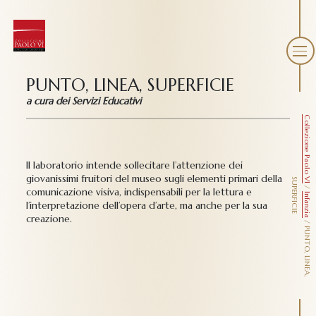
PUNTO, LINEA, SUPERFICIE
a cura dei Servizi Educativi
Collezione Paolo VI
Il laboratorio intende sollecitare l’attenzione dei
giovanissimi fruitori del museo sugli elementi primari della
S
E
/
comunicazione visiva, indispensabili per la lettura e
Infanzia
l’interpretazione dell’opera d’arte, ma anche per la sua
creazione.
/
P
U
N
T
O
,
L
I
N
E
A
,
U
P
E
R
F
I
C
I