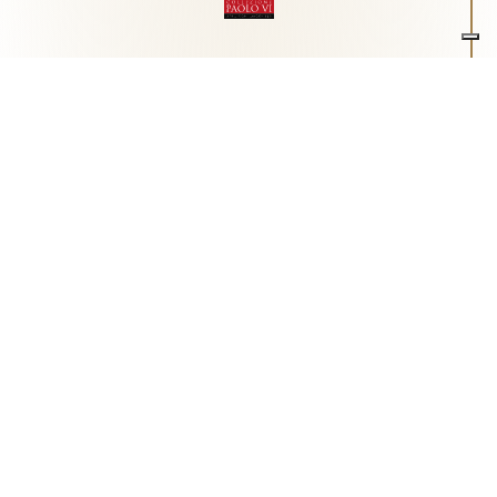
Associazione Arte e Spiritualità
Centro studi "Paolo VI" sull'arte moderna e
contemporanea
Via Guglielmo Marconi, 15 - 25062 - Concesio (Brescia) -
Tel.
0302180817
-
info@collezionepaolovi.it - CF e P.IVA
03017860176
Sito internet realizzato con il contributo di Fondazione ASM
Privacy policy
-
Cookie policy
-
Cookie Preference
-
Realizzazione sito:
bizOnweb
2026
Italiano