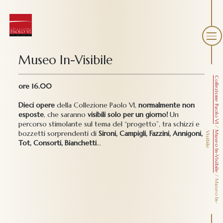
Museo In-Visibile
Collezione Paolo VI
ore 16.00
Dieci opere
della Collezione Paolo VI,
normalmente non
esposte
, che saranno
visibili solo per un giorno!
Un
percorso stimolante sul tema del “progetto”, tra schizzi e
/
bozzetti sorprendenti di
Sironi, Campigli, Fazzini, Annigoni,
Museo In-Visibile
V
e
Tot, Consorti, Bianchetti
…
/
M
u
s
e
o
I
n
-
i
s
i
b
i
l