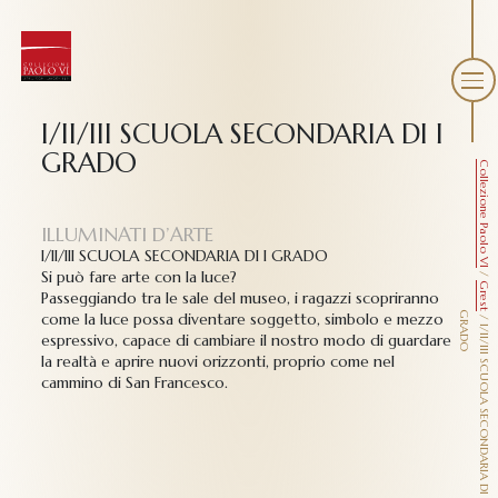
I/II/III SCUOLA SECONDARIA DI I
GRADO
Collezione Paolo VI
ILLUMINATI D’ARTE
I/II/III SCUOLA SECONDARIA DI I GRADO
Si può fare arte con la luce?
/
Grest
Passeggiando tra le sale del museo, i ragazzi scopriranno
come la luce possa diventare soggetto, simbolo e mezzo
G
O
/
I
/
I
I
/
I
I
I
S
C
U
O
L
A
S
E
C
O
N
D
A
R
I
A
D
I
I
R
A
D
espressivo, capace di cambiare il nostro modo di guardare
la realtà e aprire nuovi orizzonti, proprio come nel
cammino di San Francesco.