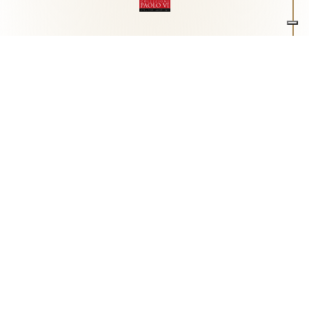
Associazione Arte e Spiritualità
Centro studi "Paolo VI" sull'arte moderna e
contemporanea
Via Guglielmo Marconi, 15 - 25062 - Concesio (Brescia) -
Tel.
0302180817
-
info@collezionepaolovi.it - CF e P.IVA
03017860176
Sito internet realizzato con il contributo di Fondazione ASM
Privacy policy
-
Cookie policy
-
Cookie Preference
-
Realizzazione sito:
bizOnweb
2026
Italiano