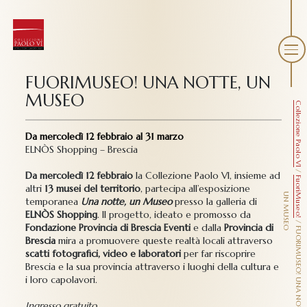
FUORIMUSEO! UNA NOTTE, UN
MUSEO
Collezione Paolo VI
Da mercoledì 12 febbraio al 31 marzo
ELNÒS Shopping – Brescia
/
Da mercoledì 12 febbraio
la Collezione Paolo VI, insieme ad
FuoriMuseo!
altri
13 musei del territorio
, partecipa all’esposizione
U
O
temporanea
Una notte, un Museo
presso la galleria di
ELNÒS Shopping
. Il progetto, ideato e promosso da
/
Fondazione Provincia di Brescia Eventi
e dalla
Provincia di
F
U
O
R
I
M
U
S
E
O
!
U
N
A
N
O
T
T
E
,
N
M
U
S
E
Brescia
mira a promuovere queste realtà locali attraverso
scatti fotografici, video e laboratori
per far riscoprire
Brescia e la sua provincia attraverso i luoghi della cultura e
i loro capolavori.
Ingresso gratuito