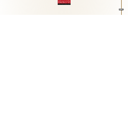
Associazione Arte e Spiritualità
Centro studi "Paolo VI" sull'arte moderna e
contemporanea
Via Guglielmo Marconi, 15 - 25062 - Concesio (Brescia) -
Tel.
0302180817
-
info@collezionepaolovi.it - CF e P.IVA
03017860176
Sito internet realizzato con il contributo di Fondazione ASM
Privacy policy
-
Cookie policy
-
Cookie Preference
-
Realizzazione sito:
bizOnweb
2026
Italiano