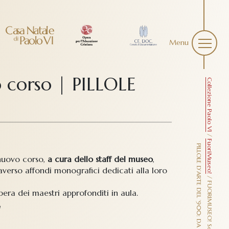
Menu
 corso | PILLOLE
Collezione Paolo VI
/
FuoriMuseo!
P
Ò
 nuovo corso,
a cura dello staff del museo
,
raverso affondi monografici dedicati alla loro
/
era dei maestri approfonditi in aula.
.