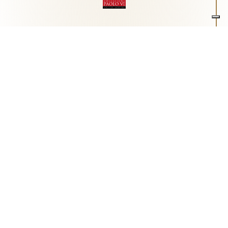
Associazione Arte e Spiritualità
Centro studi "Paolo VI" sull'arte moderna e
contemporanea
Via Guglielmo Marconi, 15 - 25062 - Concesio (Brescia) -
Tel.
0302180817
-
info@collezionepaolovi.it - CF e P.IVA
03017860176
Sito internet realizzato con il contributo di Fondazione ASM
Privacy policy
-
Cookie policy
-
Cookie Preference
-
Realizzazione sito:
bizOnweb
2026
Italiano