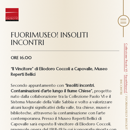
FUORIMUSEO! INSOLITI
INCONTRI
Collezione Paolo VI
ORE 16.00
“Il Vincitore” di Eliodoro Coccoli a Capovalle, Museo
Reperti Bellici
/
FuoriMuseo!
I
I
Secondo appuntamento con
“Insoliti incontri.
Contaminazioni d’arte lungo il fiume Chiese”,
progetto
/
nato dalla collaborazione tra la Collezione Paolo VI e il
F
U
O
R
I
M
U
S
E
O
!
I
N
S
O
L
I
T
I
N
C
O
N
T
R
Sistema Museale della Valle Sabbia e volto a valorizzare
alcuni luoghi significativi della valle, tra chiese, musei e
biblioteche, attraverso la contaminazione con l’arte
contemporanea. Presso il Museo Reperti Bellici di
Capovalle sarà esposto Il vincitore di Eliodoro Coccoli,
pregevole opera del 1918-19 la cui iconografia riporta con