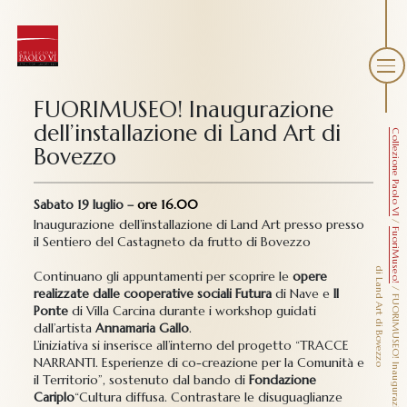
FUORIMUSEO! Inaugurazione
dell’installazione di Land Art di
Collezione Paolo VI
Bovezzo
Sabato 19 luglio
–
ore 16.00
/
Inaugurazione
dell’
installazione di Land Art presso presso
FuoriMuseo!
il Sentiero del Castagneto da frutto di Bovezzo
d
o
Continuano gli appuntamenti per scoprire le
opere
/
realizzate dalle
cooperative sociali Futura
di Nave e
Il
F
U
O
R
I
M
U
S
E
O
!
I
n
a
u
g
u
r
a
z
i
o
n
e
d
e
l
l
’i
n
s
t
a
l
l
a
z
i
o
n
e
i
L
a
n
d
A
r
t
d
i
B
o
v
e
z
z
Ponte
di Villa Carcina durante i workshop guidati
dall’artista
Annamaria Gallo
.
L’iniziativa si inserisce all’interno del progetto “TRACCE
NARRANTI. Esperienze di co-creazione per la Comunità e
il Territorio”, sostenuto dal bando di
Fondazione
Cariplo
“Cultura diffusa. Contrastare le disuguaglianze