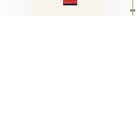
Associazione Arte e Spiritualità
Centro studi "Paolo VI" sull'arte moderna e
contemporanea
Via Guglielmo Marconi, 15 - 25062 - Concesio (Brescia) -
Tel.
0302180817
-
info@collezionepaolovi.it - CF e P.IVA
03017860176
Sito internet realizzato con il contributo di Fondazione ASM
Privacy policy
-
Cookie policy
-
Cookie Preference
-
Realizzazione sito:
bizOnweb
2026
Italiano