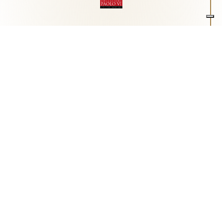
Associazione Arte e Spiritualità
Centro studi "Paolo VI" sull'arte moderna e
contemporanea
Via Guglielmo Marconi, 15 - 25062 - Concesio (Brescia) -
Tel.
0302180817
-
info@collezionepaolovi.it - CF e P.IVA
03017860176
Sito internet realizzato con il contributo di Fondazione ASM
Privacy policy
-
Cookie policy
-
Cookie Preference
-
Realizzazione sito:
bizOnweb
2026
Italiano