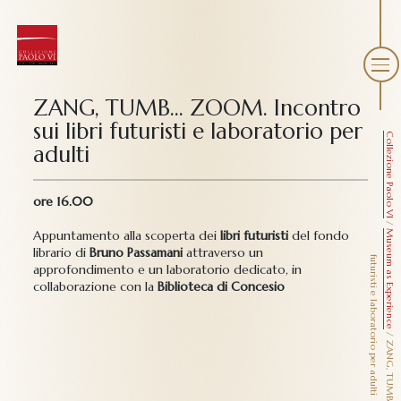
ZANG, TUMB… ZOOM. Incontro
sui libri futuristi e laboratorio per
Collezione Paolo VI
adulti
ore 16.00
/
Appuntamento alla scoperta dei
libri futuristi
del fondo
Museum as Experience
librario di
Bruno Passamani
attraverso un
f
i
approfondimento e un laboratorio dedicato, in
collaborazione con la
Biblioteca di Concesio
/