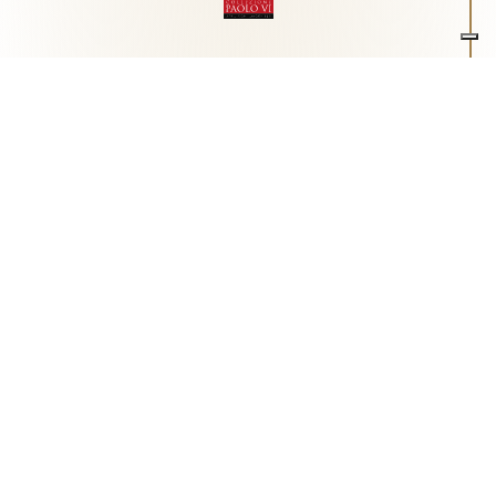
Associazione Arte e Spiritualità
Centro studi "Paolo VI" sull'arte moderna e
contemporanea
Via Guglielmo Marconi, 15 - 25062 - Concesio (Brescia) -
Tel.
0302180817
-
info@collezionepaolovi.it - CF e P.IVA
03017860176
Sito internet realizzato con il contributo di Fondazione ASM
Privacy policy
-
Cookie policy
-
Cookie Preference
-
Realizzazione sito:
bizOnweb
2026
Italiano