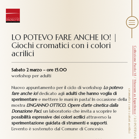
LO POTEVO FARE ANCHE IO! |
Giochi cromatici con i colori
Collezione Paolo VI
acrilici
Sabato 2 marzo – ore 15.00
workshop per adulti
/
Museum as Experience
Nuovo appuntamento
per
il ciclo di workshop
Lo potevo
c
i
fare anche io!
dedicato agli
adulti che hanno voglia di
sperimentare
e mettere le mani in pasta! In occasione della
mostra
L’INGANNO OTTICO. Opere d’arte cinetica dalla
Donazione Paci
, un laboratorio che invita a scoprire le
possibilità espressive dei colori acrilici
attraverso la
/
sperimentazione guidata di strumenti e supporti
.
L’evento è sostenuto dal Comune di Concesio.