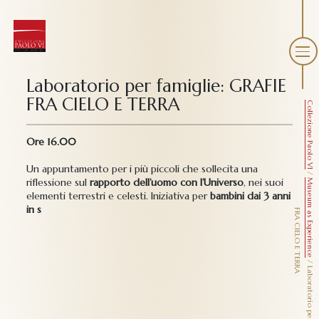
Laboratorio per famiglie: GRAFIE
FRA CIELO E TERRA
Collezione Paolo VI
Ore 16.00
Un appuntamento per i più piccoli che sollecita una
/
riflessione sul
rapporto dell’uomo con l’Universo
, nei suoi
Museum as Experience
elementi terrestri e celesti. Iniziativa per
bambini dai 3 anni
in s
F
A
/