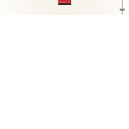
Associazione Arte e Spiritualità
Centro studi "Paolo VI" sull'arte moderna e
contemporanea
Via Guglielmo Marconi, 15 - 25062 - Concesio (Brescia) -
Tel.
0302180817
-
info@collezionepaolovi.it - CF e P.IVA
03017860176
Sito internet realizzato con il contributo di Fondazione ASM
Privacy policy
-
Cookie policy
-
Cookie Preference
-
Realizzazione sito:
bizOnweb
2026
Italiano