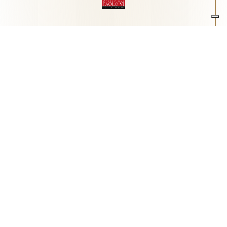
Associazione Arte e Spiritualità
Centro studi "Paolo VI" sull'arte moderna e
contemporanea
Via Guglielmo Marconi, 15 - 25062 - Concesio (Brescia) -
Tel.
0302180817
-
info@collezionepaolovi.it - CF e P.IVA
03017860176
Sito internet realizzato con il contributo di Fondazione ASM
Privacy policy
-
Cookie policy
-
Cookie Preference
-
Realizzazione sito:
bizOnweb
2026
Italiano