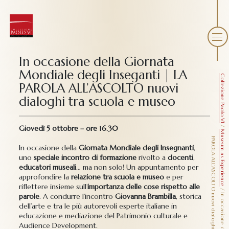
In occasione della Giornata
Mondiale degli Inseganti | LA
Collezione Paolo VI
PAROLA ALL’ASCOLTO nuovi
dialoghi tra scuola e museo
/
Giovedì 5 ottobre – ore 16.30
Museum as Experience
P
o
In occasione della
Giornata Mondiale degli Insegnanti
,
uno
speciale incontro di formazione
rivolto a
docenti
,
educatori museali
… ma non solo! Un appuntamento per
approfondire la
relazione tra scuola e museo
e per
riflettere insieme sull’
importanza delle cose rispetto alle
/
parole
. A condurre l’incontro
Giovanna Brambilla
, storica
dell’arte e tra le più autorevoli esperte italiane in
educazione e mediazione del Patrimonio culturale e
Audience Development.