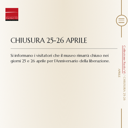
CHIUSURA 25-26 APRILE
Collezione Paolo VI
Si informano i visitatori che il museo rimarrà chiuso nei
giorni 25 e 26 aprile per l’Anniversario della liberazione.
A
E
/
C
H
I
U
S
U
R
A
2
5
-
2
6
P
R
I
L