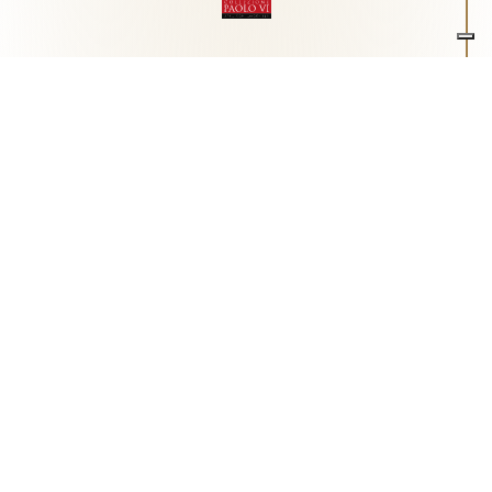
Associazione Arte e Spiritualità
Centro studi "Paolo VI" sull'arte moderna e
contemporanea
Via Guglielmo Marconi, 15 - 25062 - Concesio (Brescia) -
Tel.
0302180817
-
info@collezionepaolovi.it - CF e P.IVA
03017860176
Sito internet realizzato con il contributo di Fondazione ASM
Privacy policy
-
Cookie policy
-
Cookie Preference
-
Realizzazione sito:
bizOnweb
2026
Italiano