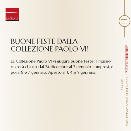
BUONE FESTE DALLA
COLLEZIONE PAOLO VI!
Collezione Paolo VI
La Collezione Paolo VI vi augura buone feste! Il museo
resterà chiuso dal 24 dicembre al 2 gennaio compresi, e
poi il 6 e 7 gennaio. Aperto il 3, 4 e 5 gennaio.
/
B
O
N
E
F
E
S
T
E
D
A
L
L
A
C
O
L
L
E
Z
I
O
N
E
A
O
L
O
V
I
U
P
!