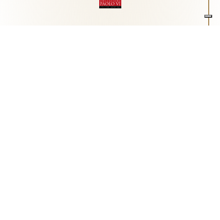
Associazione Arte e Spiritualità
Centro studi "Paolo VI" sull'arte moderna e
contemporanea
Via Guglielmo Marconi, 15 - 25062 - Concesio (Brescia) -
Tel.
0302180817
-
info@collezionepaolovi.it - CF e P.IVA
03017860176
Sito internet realizzato con il contributo di Fondazione ASM
Privacy policy
-
Cookie policy
-
Cookie Preference
-
Realizzazione sito:
bizOnweb
2026
Italiano