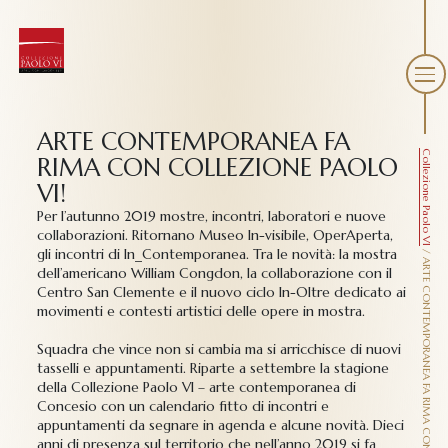
ARTE CONTEMPORANEA FA
Collezione Paolo VI
RIMA CON COLLEZIONE PAOLO
VI!
Per l’autunno 2019 mostre, incontri, laboratori e nuove
collaborazioni. Ritornano Museo In-visibile, OperAperta,
gli incontri di In_Contemporanea. Tra le novità: la mostra
/
ARTE CONTEMPORANEA FA RIMA CON COLLEZIONE PAOLO VI!
dell’americano William Congdon, la collaborazione con il
Centro San Clemente e il nuovo ciclo In-Oltre dedicato ai
movimenti e contesti artistici delle opere in mostra.
Squadra che vince non si cambia ma si arricchisce di nuovi
tasselli e appuntamenti. Riparte a settembre la stagione
della Collezione Paolo VI – arte contemporanea di
Concesio con un calendario fitto di incontri e
appuntamenti da segnare in agenda e alcune novità. Dieci
anni di presenza sul territorio che nell’anno 2019 si fa