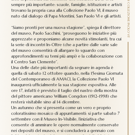
sempre più importante: scuole, famiglie, istituzioni e artisti
trovano la propria casa alla Collezione Paolo VI, il museo
nato dal dialogo di Papa Montini, San Paolo VI e gli artisti.
“Siamo pronti per una nuova stagione”, spiega il direttore
del museo, Paolo Sacchini, “proseguono le iniziative più
apprezzate e proponiamo alcune novità stimolanti, tra cui
la serie di incontri In-Oltre (che a partire dalle varie sale
del museo consentirà di allargare lo sguardo con
approfondimenti su temi più ampi) e la collaborazione con
il Centro San Clemente”.
Una delle date più importanti da segnare in agenda è
quella di sabato 12 ottobre quando, nella 15esima Giornata
del Contemporaneo di AMACI, la Collezione Paolo VI
inaugurerà ufficialmente la sua stagione espositiva. Alle
ore 17, infatti è previsto il taglio del nastro della mostra
del pittore americano William Congdon (1912-1998) che
resterà visitabile sino al 14 dicembre.
Un autunno che si presenta come un vero e proprio
coloratissimo mosaico di appuntamenti: si parte sabato 7
settembre con il Museo In-Visibile, l’iniziativa che
consente di ammirare le opere normalmente conservate
nei depositi del museo, e si concluderà a gennaio con