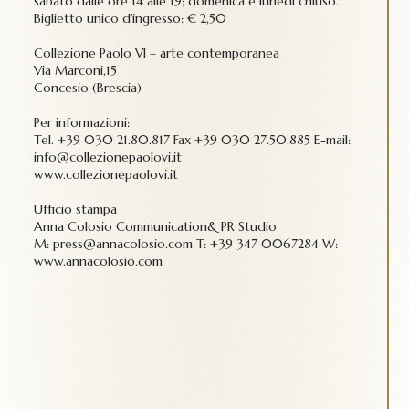
sabato dalle ore 14 alle 19; domenica e lunedì chiuso.
Biglietto unico d’ingresso: € 2,50
Collezione Paolo VI – arte contemporanea
Via Marconi,15
Concesio (Brescia)
Per informazioni:
Tel. +39 030 21.80.817 Fax +39 030 27.50.885 E-mail:
info@collezionepaolovi.it
www.collezionepaolovi.it
Ufficio stampa
Anna Colosio Communication& PR Studio
M: press@annacolosio.com T: +39 347 0067284 W:
www.annacolosio.com