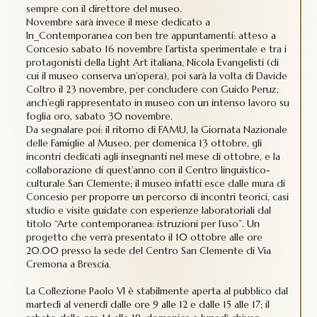
sempre con il direttore del museo.
Novembre sarà invece il mese dedicato a
In_Contemporanea con ben tre appuntamenti: atteso a
Concesio sabato 16 novembre l’artista sperimentale e tra i
protagonisti della Light Art italiana, Nicola Evangelisti (di
cui il museo conserva un’opera), poi sarà la volta di Davide
Coltro il 23 novembre, per concludere con Guido Peruz,
anch’egli rappresentato in museo con un intenso lavoro su
foglia oro, sabato 30 novembre.
Da segnalare poi: il ritorno di FAMU, la Giornata Nazionale
delle Famiglie al Museo, per domenica 13 ottobre, gli
incontri dedicati agli insegnanti nel mese di ottobre, e la
collaborazione di quest’anno con il Centro linguistico-
culturale San Clemente; il museo infatti esce dalle mura di
Concesio per proporre un percorso di incontri teorici, casi
studio e visite guidate con esperienze laboratoriali dal
titolo “Arte contemporanea: istruzioni per l’uso”. Un
progetto che verrà presentato il 10 ottobre alle ore
20.00 presso la sede del Centro San Clemente di Via
Cremona a Brescia.
La Collezione Paolo VI è stabilmente aperta al pubblico dal
martedì al venerdì dalle ore 9 alle 12 e dalle 15 alle 17; il