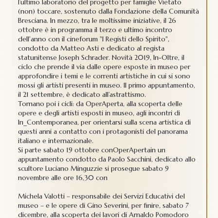
l’ultimo laboratorio del progetto per famiglie Vietato
(non) toccare, sostenuto dalla Fondazione della Comunità
Bresciana. In mezzo, tra le moltissime iniziative, il 26
ottobre è in programma il terzo e ultimo incontro
dell'anno con il cineforum "I Registi dello Spirito",
condotto da Matteo Asti e dedicato al regista
statunitense Joseph Schrader. Novità 2019, In-Oltre, il
ciclo che prende il via dalle opere esposte in museo per
approfondire i temi e le correnti artistiche in cui si sono
mossi gli artisti presenti in museo. Il primo appuntamento,
il 21 settembre, è dedicato all’astrattismo.
Tornano poi i cicli: da OperAperta, alla scoperta delle
opere e degli artisti esposti in museo, agli incontri di
In_Contemporanea, per orientarsi sulla scena artistica di
questi anni a contatto con i protagonisti del panorama
italiano e internazionale.
Si parte sabato 19 ottobre conOperApertain un
appuntamento condotto da Paolo Sacchini, dedicato allo
scultore Luciano Minguzzie si prosegue sabato 9
novembre alle ore 16,30 con
Michela Valotti – responsabile dei Servizi Educativi del
museo – e le opere di Gino Severini, per finire, sabato 7
dicembre, alla scoperta dei lavori di Arnaldo Pomodoro