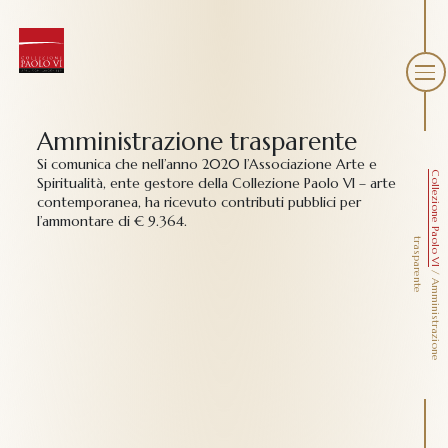
Amministrazione trasparente
Si comunica che nell’anno 2020 l’Associazione Arte e
Collezione Paolo VI
Spiritualità, ente gestore della Collezione Paolo VI – arte
contemporanea, ha ricevuto contributi pubblici per
l’ammontare di €
9.364.
t
e
/
A
m
m
i
n
i
s
t
r
a
z
i
o
n
e
r
a
s
p
a
r
e
n
t