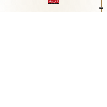
Associazione Arte e Spiritualità
Centro studi "Paolo VI" sull'arte moderna e
contemporanea
Via Guglielmo Marconi, 15 - 25062 - Concesio (Brescia) -
Tel.
0302180817
-
info@collezionepaolovi.it - CF e P.IVA
03017860176
Sito internet realizzato con il contributo di Fondazione ASM
Privacy policy
-
Cookie policy
-
Cookie Preference
-
Realizzazione sito:
bizOnweb
2026
Italiano